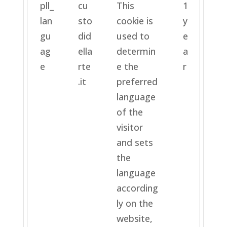
pll_
cu
This
1
lan
sto
cookie is
y
gu
did
used to
e
ag
ella
determin
a
e
rte
e the
r
.it
preferred
language
of the
visitor
and sets
the
language
according
ly on the
website,