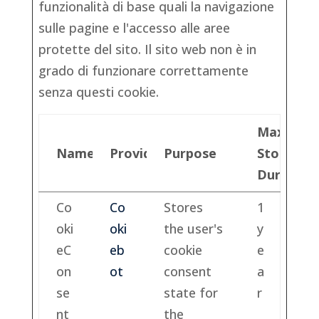
funzionalità di base quali la navigazione
sulle pagine e l'accesso alle aree
protette del sito. Il sito web non è in
grado di funzionare correttamente
senza questi cookie.
Maximu
Name
Provider
Purpose
Storage
Duration
Co
Co
Stores
1
oki
oki
the user's
y
eC
eb
cookie
e
on
ot
consent
a
se
state for
r
nt
the