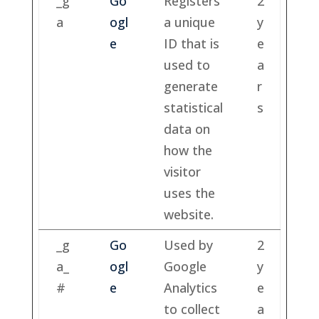
_g
Go
Registers
2
a
ogl
a unique
y
e
ID that is
e
used to
a
generate
r
statistical
s
data on
how the
visitor
uses the
website.
_g
Go
Used by
2
a_
ogl
Google
y
#
e
Analytics
e
to collect
a