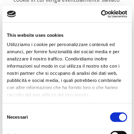
il consenso all’installazione di cookie da
parte di uno del Sito.
L’utente può esprimere il proprio
consenso all’utilizzo dei cookie del Sito. È
This website uses cookies
possibile accettare tutti i cookie, solo
Utilizziamo i cookie per personalizzare contenuti ed
annunci, per fornire funzionalità dei social media e per
alcuni, oppure rifiutarli tutti. Nel caso in
analizzare il nostro traffico. Condividiamo inoltre
cui l’utente decida di disattivare i cookie
informazioni sul modo in cui utilizza il nostro sito con i
(anche quelli tecnici), non avrà accesso a
nostri partner che si occupano di analisi dei dati web,
molte caratteristiche che rendono il Sito
pubblicità e social media, i quali potrebbero combinarle
con altre informazioni che ha fornito loro o che hanno
più efficiente e alcuni dei nostri servizi non
raccolto dal suo utilizzo dei loro servizi.
funzioneranno in modo corretto.
Per quanto concerne i cookie di terze
Per ulteriori informazioni è possibile consultare
Consent
parti, l’utente può inoltre esercitare il
l'informativa sulla Privacy Policy e la Cookie Policy.
Necessari
Selection
proprio diritto ad opporsi al trattamento